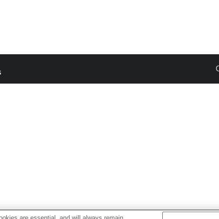
s
okies are essential, and will always remain