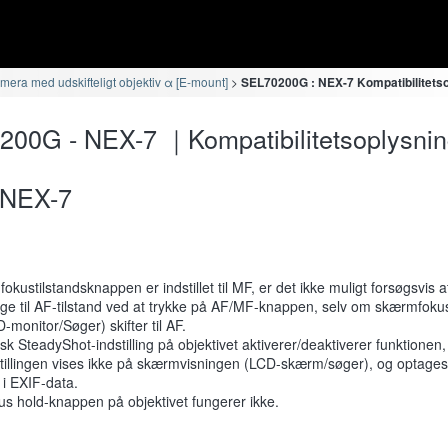
era med udskifteligt objektiv α [E-mount]
SEL70200G : NEX-7 Kompatibilitets
00G - NEX-7 ｜Kompatibilitetsoplysnin
NEX-7
fokustilstandsknappen er indstillet til MF, er det ikke muligt forsøgsvis 
age til AF-tilstand ved at trykke på AF/MF-knappen, selv om skærmfoku
-monitor/Søger) skifter til AF.
sk SteadyShot-indstilling på objektivet aktiverer/deaktiverer funktionen
tillingen vises ikke på skærmvisningen (LCD-skærm/søger), og optages
 i EXIF-data.
s hold-knappen på objektivet fungerer ikke.