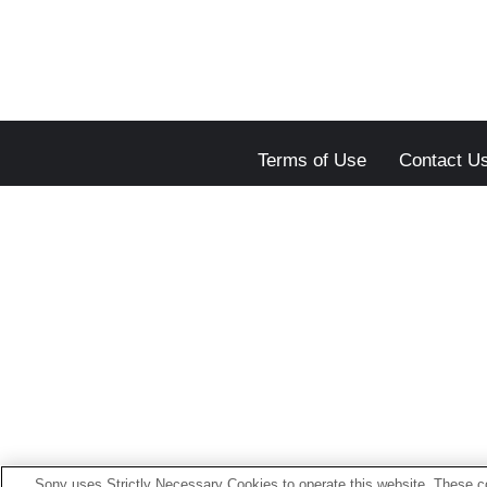
Terms of Use
Contact U
Sony uses Strictly Necessary Cookies to operate this website. These co