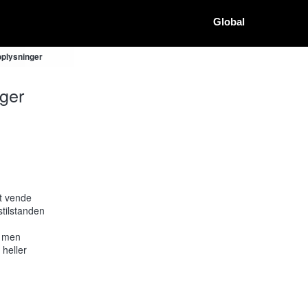
Global
oplysninger
ger
at vende
stilstanden
, men
 heller