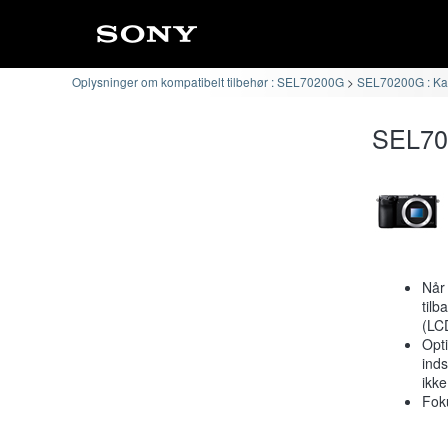
Oplysninger om kompatibelt tilbehør : SEL70200G
SEL70200G : Kam
SEL702
Når 
tilb
(LCD
Opti
inds
ikke
Foku