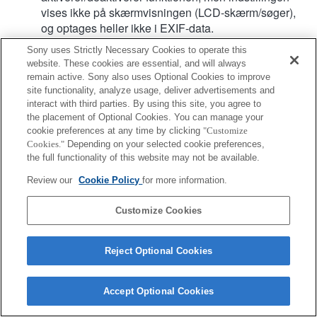
vises ikke på skærmvisningen (LCD-skærm/søger),
og optages heller ikke i EXIF-data.
Fokus hold-knappen på objektivet fungerer ikke.
Sony uses Strictly Necessary Cookies to operate this
Når fokustilstandsknappen er på MF, og AF er valgt
website. These cookies are essential, and will always
på siden, er fokustilstanden manuel, men
remain active. Sony also uses Optional Cookies to improve
fokusafstanden bliver ikke vist (AF fungerer heller
site functionality, analyze usage, deliver advertisements and
ikke).
interact with third parties. By using this site, you agree to
the placement of Optional Cookies. You can manage your
Hvis du indstiller kameraets FOCUS-kontakt til MAN
cookie preferences at any time by clicking
"Customize
og trykker på PUSH AUTO med objektivets
Cookies."
Depending on your selected cookie preferences,
fokustilstandsknap sat på MF, slukker MF-skærmen,
the full functionality of this website may not be available.
men AF fungerer ikke.
Review our
Cookie Policy
for more information.
Customize Cookies
Reject Optional Cookies
Terms of Use
Contact Us
Copyright 2026 Sony Corporation
Accept Optional Cookies