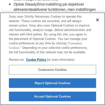
Optisk SteadyShot-indstilling på objektivet
aktiverer/deaktiverer funktionen, men indstillingen
vises ikke på skærmvisningen (LCD-skærm/søger),
Sony uses Strictly Necessary Cookies to operate this
og optages heller ikke i EXIF-data.
website. These cookies are essential, and will always
Fokus hold-knappen på objektivet fungerer ikke.
remain active. Sony also uses Optional Cookies to improve
Når fokustilstandsknappen er på MF, og AF er valgt
site functionality, analyze usage, deliver advertisements and
på siden, er fokustilstanden manuel, men
interact with third parties. By using this site, you agree to
the placement of Optional Cookies. You can manage your
fokusafstanden bliver ikke vist (AF fungerer heller
cookie preferences at any time by clicking
"Customize
ikke).
Cookies."
Depending on your selected cookie preferences,
the full functionality of this website may not be available.
Produkt
Review our
Cookie Policy
for more information.
Customize Cookies
Reject Optional Cookies
Terms of Use
Contact Us
Copyright 2026 Sony Corporation
Accept Optional Cookies