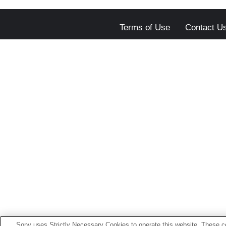
Terms of Use
Contact U
Sony uses Strictly Necessary Cookies to operate this website. These co