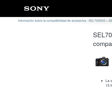
Información sobre la compatibilidad de accesorios : SEL70300G
SE
SEL70
compat
La 
15 