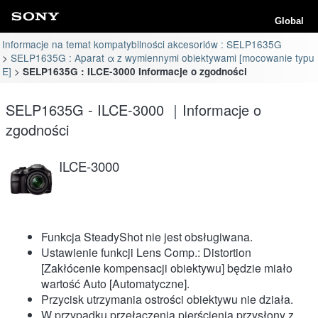
Global
Informacje na temat kompatybilności akcesoriów : SELP1635G
SELP1635G : Aparat α z wymiennymi obiektywami [mocowanie typu
E]
SELP1635G : ILCE-3000 Informacje o zgodności
SELP1635G - ILCE-3000 ｜Informacje o
zgodności
ILCE-3000
Funkcja SteadyShot nie jest obsługiwana.
Ustawienie funkcji Lens Comp.: Distortion
[Zakłócenie kompensacji obiektywu] będzie miało
wartość Auto [Automatyczne].
Przycisk utrzymania ostrości obiektywu nie działa.
W przypadku przełączenia pierścienia przysłony z