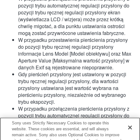
pozycji trybu automatycznej regulacji przysłony do
pozycji trybu ręcznej regulacji przysłony ekran
(wyświetlacza LCD / wizjera) może przez krótką
chwilę migotać, a dla punktu ustawiania ostrości
mogą zostać przywrócone ustawienia fabryczne.
W przypadku przestawienia pierścienia przysłony
do pozycji trybu ręcznej regulacji przysłony
informacje Lens Model [Model obiektywu] oraz Max
Aperture Value [Maksymalna wartość przysłony] w
danych Exif są rejestrowane niepoprawnie.
Gdy pierścień przysłony jest ustawiony w pozycji
trybu ręcznej regulacji przysłony, dla wartości
przysłony ustawiana jest wartość wybrana na
pierścieniu przysłony, niezależnie od wybranego
trybu ekspozycji.
W przypadku przełączenia pierścienia przysłony z
pozycji trybu automatycznej regulacji przysłony do
pozycji trybu ręcznej regulacji przysłony podczas
Sony uses Strictly Necessary Cookies to operate this
nagrywania filmu nagrywanie zostanie przerwane.
website. These cookies are essential, and will always
W przypadku przekręcenia pierścienia przysłony
remain active. Sony also uses Optional Cookies to improve