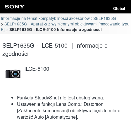
Global
Informacje na temat kompatybilności akcesoriów : SELP1635G
SELP1635G : Aparat α z wymiennymi obiektywami [mocowanie typu
E]
SELP1635G : ILCE-5100 Informacje o zgodności
SELP1635G - ILCE-5100 ｜Informacje o
zgodności
ILCE-5100
Funkcja SteadyShot nie jest obsługiwana.
Ustawienie funkcji Lens Comp.: Distortion
[Zakłócenie kompensacji obiektywu] będzie miało
wartość Auto [Automatyczne].