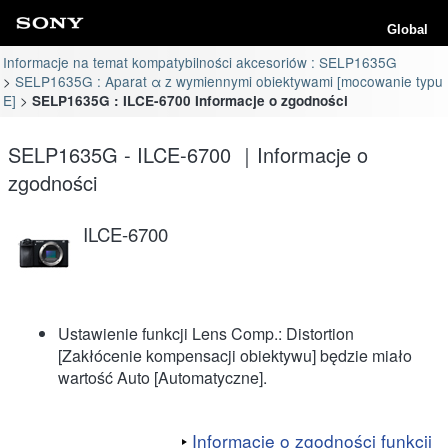
Global
Informacje na temat kompatybilności akcesoriów : SELP1635G
SELP1635G : Aparat α z wymiennymi obiektywami [mocowanie typu
E]
SELP1635G : ILCE-6700 Informacje o zgodności
SELP1635G - ILCE-6700 ｜Informacje o
zgodności
ILCE-6700
Ustawienie funkcji Lens Comp.: Distortion
[Zakłócenie kompensacji obiektywu] będzie miało
wartość Auto [Automatyczne].
Informacje o zgodności funkcji