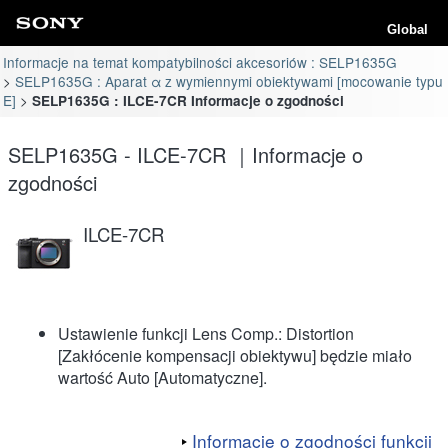
Global
Informacje na temat kompatybilności akcesoriów : SELP1635G
SELP1635G : Aparat α z wymiennymi obiektywami [mocowanie typu
E]
SELP1635G : ILCE-7CR Informacje o zgodności
SELP1635G - ILCE-7CR ｜Informacje o
zgodności
ILCE-7CR
Ustawienie funkcji Lens Comp.: Distortion
[Zakłócenie kompensacji obiektywu] będzie miało
wartość Auto [Automatyczne].
Informacje o zgodności funkcji