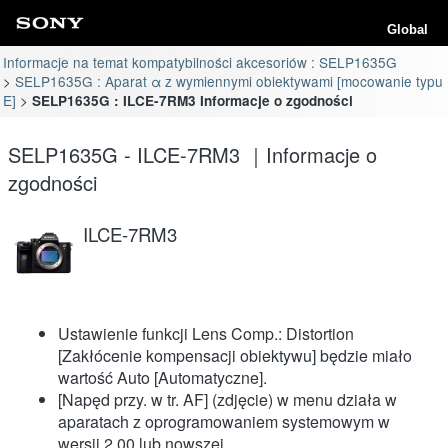
Global
Informacje na temat kompatybilności akcesoriów : SELP1635G
SELP1635G : Aparat α z wymiennymi obiektywami [mocowanie typu
E]
SELP1635G : ILCE-7RM3 Informacje o zgodności
SELP1635G - ILCE-7RM3 ｜Informacje o
zgodności
ILCE-7RM3
Ustawienie funkcji Lens Comp.: Distortion
[Zakłócenie kompensacji obiektywu] będzie miało
wartość Auto [Automatyczne].
[Napęd przy. w tr. AF] (zdjęcie) w menu działa w
aparatach z oprogramowaniem systemowym w
wersji 2.00 lub nowszej.