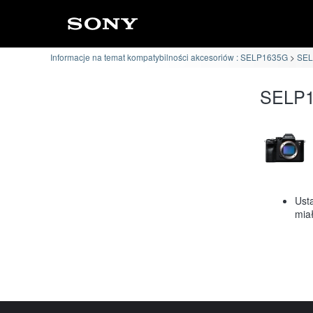
Informacje na temat kompatybilności akcesoriów : SELP1635G
SEL
SELP1
Ust
mia