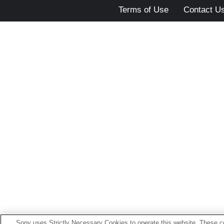
Terms of Use
Contact U
Sony uses Strictly Necessary Cookies to operate this website. These co