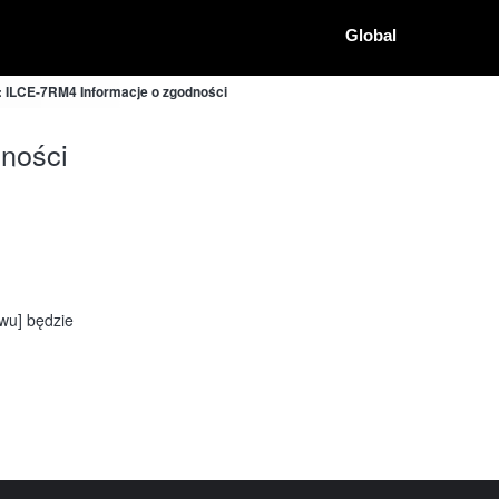
Global
 ILCE-7RM4 Informacje o zgodności
ności
ywu] będzie