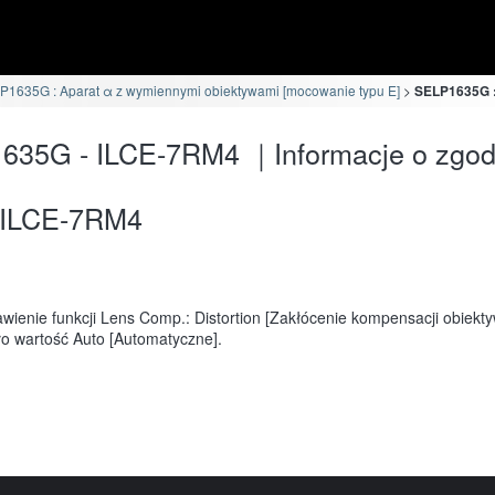
P1635G : Aparat α z wymiennymi obiektywami [mocowanie typu E]
SELP1635G :
635G - ILCE-7RM4 ｜Informacje o zgod
ILCE-7RM4
awienie funkcji Lens Comp.: Distortion [Zakłócenie kompensacji obiekt
ło wartość Auto [Automatyczne].