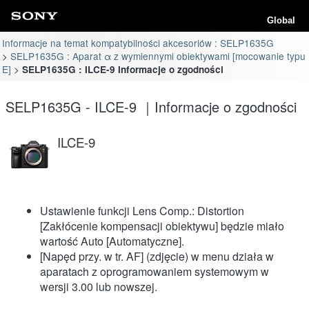
Global
Informacje na temat kompatybilności akcesoriów : SELP1635G
SELP1635G : Aparat α z wymiennymi obiektywami [mocowanie typu
E]
SELP1635G : ILCE-9 Informacje o zgodności
SELP1635G - ILCE-9 ｜Informacje o zgodności
ILCE-9
Ustawienie funkcji Lens Comp.: Distortion
[Zakłócenie kompensacji obiektywu] będzie miało
wartość Auto [Automatyczne].
[Napęd przy. w tr. AF] (zdjęcie) w menu działa w
aparatach z oprogramowaniem systemowym w
wersji 3.00 lub nowszej.