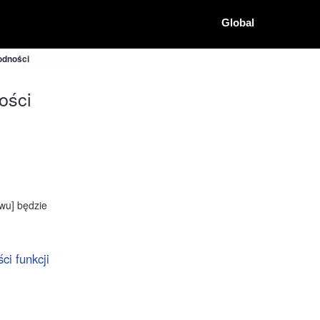
Global
odności
ości
ywu] będzie
ci funkcji