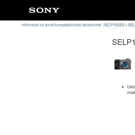
Informacje na temat kompatybilności akcesoriów : SELP1635G
SEL
SELP1
Ust
mia