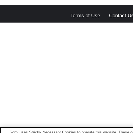
Terms of Use
Contact U
Sony uses Strictly Necessary Cookies to operate this website. These co