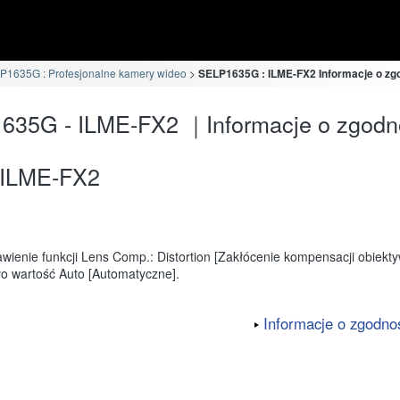
P1635G : Profesjonalne kamery wideo
SELP1635G : ILME-FX2 Informacje o zg
635G - ILME-FX2 ｜Informacje o zgodn
ILME-FX2
awienie funkcji Lens Comp.: Distortion [Zakłócenie kompensacji obiekt
ło wartość Auto [Automatyczne].
Informacje o zgodnoś