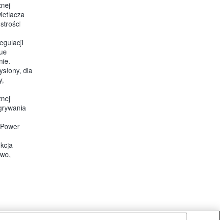
znej
wietlacza
strości
egulacji
lue
nie.
ysłony, dla
y,
znej
agrywania
i Power
nkcja
owo,