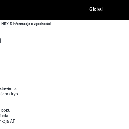
Global
 NEX-5 Informacje o zgodności
i
stawienia
jera) tryb
z boku
iania
unkcja AF