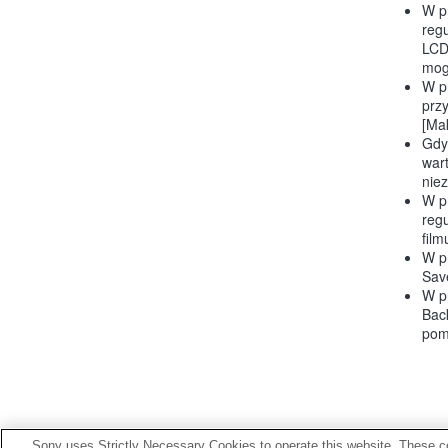
W p
regu
LCD 
mog
W pr
prz
[Ma
Gdy 
wart
nie
W p
regu
fil
W p
Sav
W pr
Back
pom
Sony uses Strictly Necessary Cookies to operate this website. These co