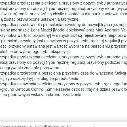
rzypadku przełączenia pierścienia przysłony z pozycji trybu automatyc
lacji przysłony do pozycji trybu ręcznej regulacji przysłony ekran (wyś
/ wizjera) może przez krótką chwilę migotać, a dla punktu ustawiania o
ą zostać przywrócone ustawienia fabryczne.
zypadku przestawienia pierścienia przysłony do pozycji trybu ręcznej r
ysłony informacje Lens Model [Model obiektywu] oraz Max Aperture Va
ksymalna wartość przysłony] w danych Exif są rejestrowane niepopraw
pierścień przysłony jest ustawiony w pozycji trybu ręcznej regulacji prz
ości przysłony ustawiana jest wartość wybrana na pierścieniu przysłon
zależnie od wybranego trybu ekspozycji.
rzypadku przełączenia pierścienia przysłony z pozycji trybu automatyc
lacji przysłony do pozycji trybu ręcznej regulacji przysłony podczas n
mu nagrywanie zostanie przerwane.
rzypadku przekręcenia pierścienia przysłony czas do włączenia funkcj
e [Tryb oszczędny] nie ulegnie przedłużeniu.
zypadku ustawienia pierścienia przysłony w pozycji trybu ręcznego fu
ground Defocus Control [Zmniejszenie ostrości tła] nie działa prawidł
imo poprawnych wskazań ekranu urządzenia.
okies are essential, and will always remain