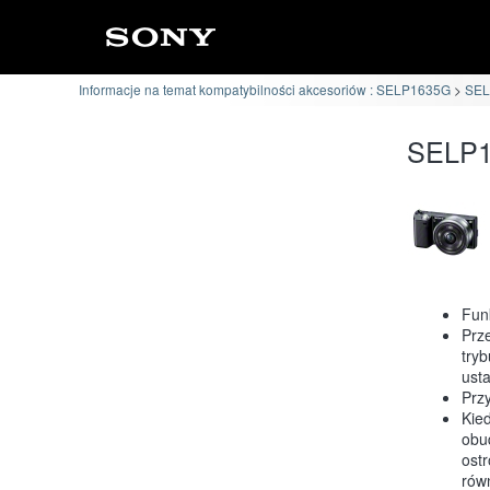
Informacje na temat kompatybilności akcesoriów : SELP1635G
SEL
SELP1
Fun
Prze
tryb
usta
Przy
Kied
obu
ost
równ