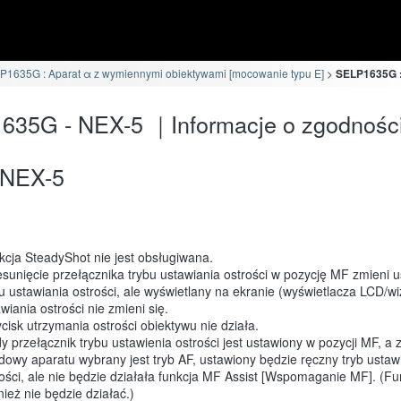
P1635G : Aparat α z wymiennymi obiektywami [mocowanie typu E]
SELP1635G :
635G - NEX-5 ｜Informacje o zgodnośc
NEX-5
kcja SteadyShot nie jest obsługiwana.
sunięcie przełącznika trybu ustawiania ostrości w pozycję MF zmieni u
u ustawiania ostrości, ale wyświetlany na ekranie (wyświetlacza LCD/wiz
wiania ostrości nie zmieni się.
cisk utrzymania ostrości obiektywu nie działa.
y przełącznik trybu ustawienia ostrości jest ustawiony w pozycji MF, a 
dowy aparatu wybrany jest tryb AF, ustawiony będzie ręczny tryb ustaw
rości, ale nie będzie działała funkcja MF Assist [Wspomaganie MF]. (F
ież nie będzie działać.)