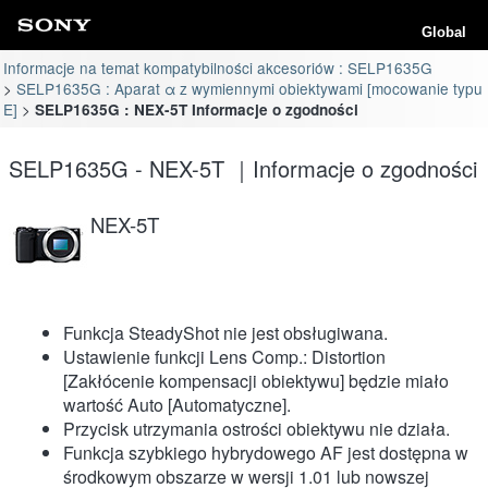
Global
Informacje na temat kompatybilności akcesoriów : SELP1635G
SELP1635G : Aparat α z wymiennymi obiektywami [mocowanie typu
E]
SELP1635G : NEX-5T Informacje o zgodności
SELP1635G - NEX-5T ｜Informacje o zgodności
NEX-5T
Funkcja SteadyShot nie jest obsługiwana.
Ustawienie funkcji Lens Comp.: Distortion
[Zakłócenie kompensacji obiektywu] będzie miało
wartość Auto [Automatyczne].
Przycisk utrzymania ostrości obiektywu nie działa.
Funkcja szybkiego hybrydowego AF jest dostępna w
środkowym obszarze w wersji 1.01 lub nowszej