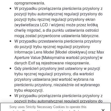
oprogramowania.
W przypadku przełączenia pierścienia przysłony z
pozycji trybu automatycznej regulacji przysłony do
pozycji trybu ręcznej regulacji przysłony ekran
(wyświetlacza LCD / wizjera) może przez krótką
chwilę migotać, a dla punktu ustawiania ostrości
mogą zostać przywrócone ustawienia fabryczne.
W przypadku przestawienia pierścienia przysłony
do pozycji trybu ręcznej regulacji przysłony
informacje Lens Model [Model obiektywu] oraz Max
Aperture Value [Maksymalna wartość przysłony] w
danych Exif są rejestrowane niepoprawnie.
Gdy pierścień przysłony jest ustawiony w pozycji
trybu ręcznej regulacji przysłony, dla wartości
przysłony ustawiana jest wartość wybrana na
pierścieniu przysłony, niezależnie od wybranego
trybu ekspozycji.
W przypadku przełączenia pierścienia przysłony z
pozycji trybu automatycznej regulacji przysłony do
pozycji trybu ręcznej regulacji przysłony podczas
Sony uses Strictly Necessary Cookies to operate this