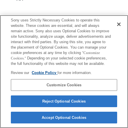
Informations sur la compatibilité des fonctions
Sony uses Strictly Necessary Cookies to operate this
website. These cookies are essential, and will always
remain active. Sony also uses Optional Cookies to improve
site functionality, analyze usage, deliver advertisements and
interact with third parties. By using this site, you agree to
the placement of Optional Cookies. You can manage your
Terms of Use
Contact Us
Copyright 2026 Sony Corporation
cookie preferences at any time by clicking
"Customize
Cookies."
Depending on your selected cookie preferences,
the full functionality of this website may not be available.
Review our
Cookie Policy
for more information.
Customize Cookies
Reject Optional Cookies
Accept Optional Cookies