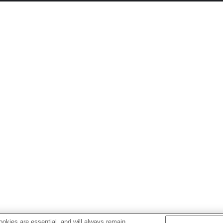
okies are essential, and will always remain