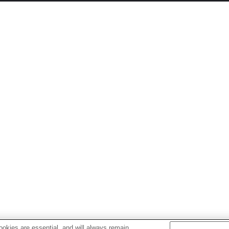
okies are essential, and will always remain