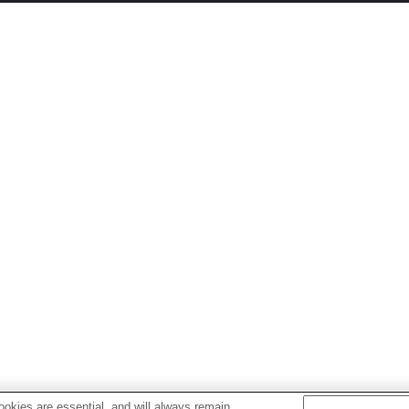
okies are essential, and will always remain