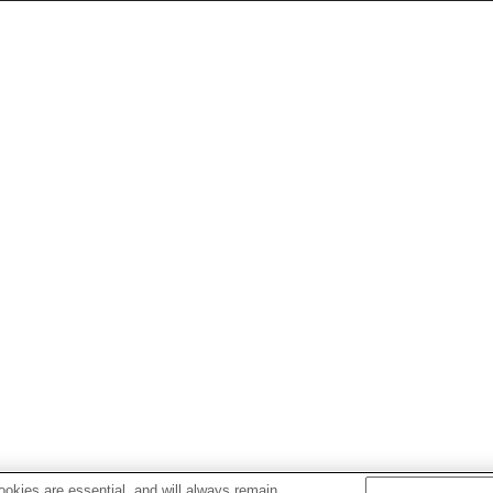
okies are essential, and will always remain