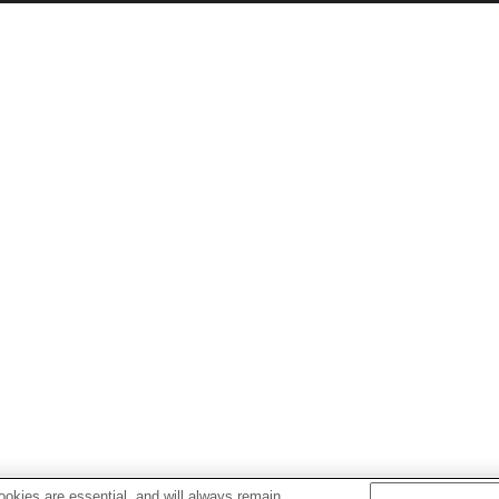
okies are essential, and will always remain