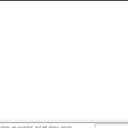
okies are essential, and will always remain