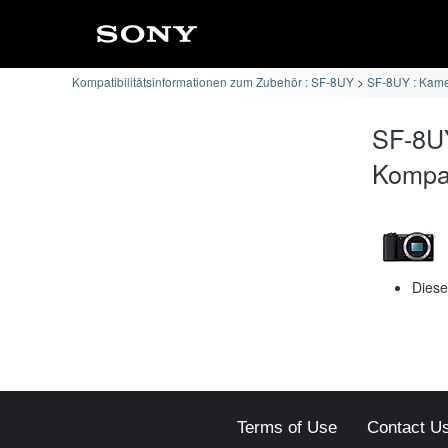
Kompatibilitätsinformationen zum Zubehör : SF-8UY
SF-8UY : Kame
SF-8UY
Kompati
Diese
Terms of Use
Contact U