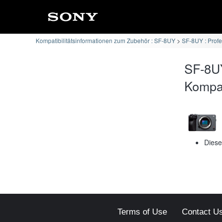
Kompatibilitätsinformationen zum Zubehör : SF-8UY
SF-8UY : Prof
SF-8UY
Kompati
Diese
Terms of Use
Contact U