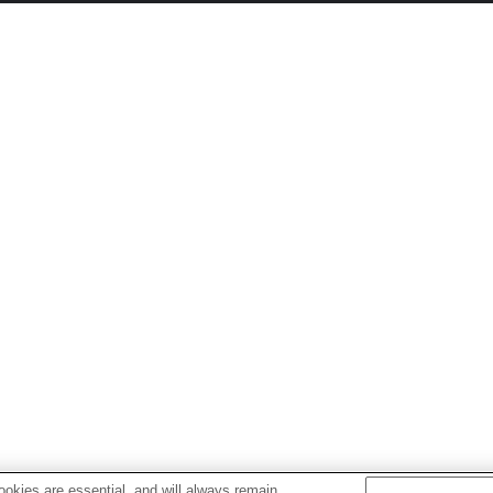
okies are essential, and will always remain