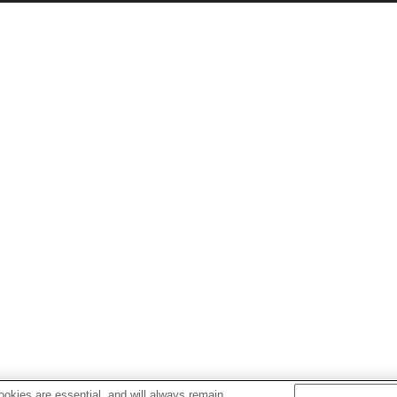
okies are essential, and will always remain