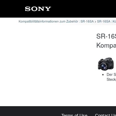
Kompatibilitätsinformationen zum Zubehör : SR-16SA
SR-16SA : K
SR-16
Kompati
Der S
Steck
Terms of Use
Contact U