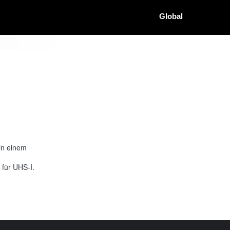
Global
in einem
 für UHS-I.