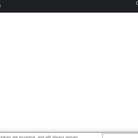
s
okies are essential, and will always remain