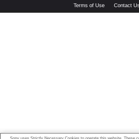
Terms of Use
Contact U
Sony uses Strictly Necessary Cookies to operate this website. These co