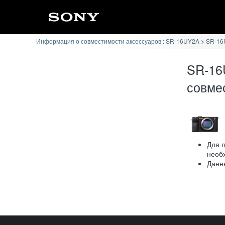
Информация о совместимости аксессуаров : SR-16UY2A
SR-16U
SR-16
совме
Для 
необ
Данн