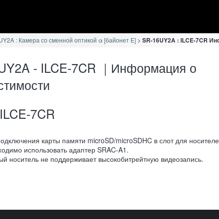
Y2A : Камера со сменной оптикой α [байонет E]
SR-16UY2A : ILCE-7CR И
UY2A - ILCE-7CR ｜Информация о
стимости
ILCE-7CR
подключения карты памяти microSD/microSDHC в слот для носител
ходимо использовать адаптер SRAC-A1.
ый носитель не поддерживает высокобитрейтную видеозапись.