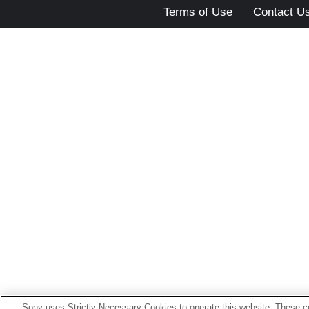
Terms of Use
Contact U
Sony uses Strictly Necessary Cookies to operate this website. These co