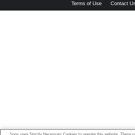
Terms of Use
Contact U
Sony uses Strictly Necessary Cookies to operate this website. These co