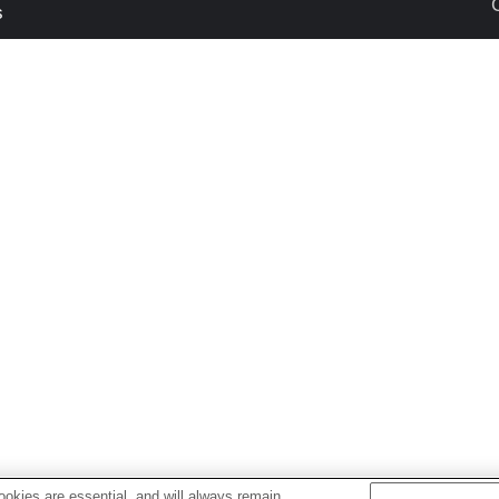
s
okies are essential, and will always remain