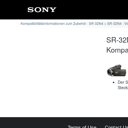
Kompatibilitätsinformationen zum Zubehör : SR-32N4
SR-32N4 : Vi
SR-32
Kompati
Der S
Steck
Terms of Use
Contact U