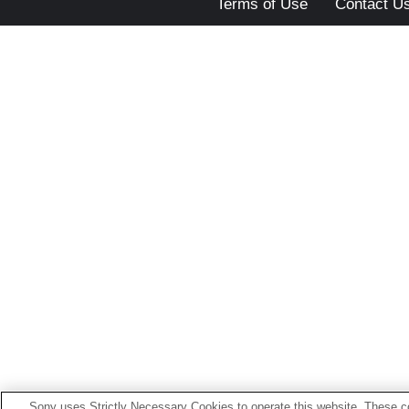
Terms of Use
Contact U
Sony uses Strictly Necessary Cookies to operate this website. These co