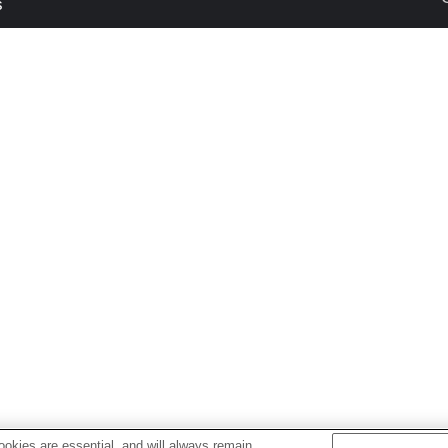
s
okies are essential, and will always remain