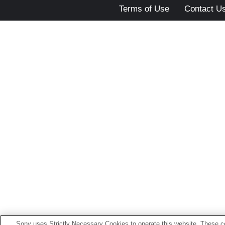
Terms of Use
Contact U
Sony uses Strictly Necessary Cookies to operate this website. These co