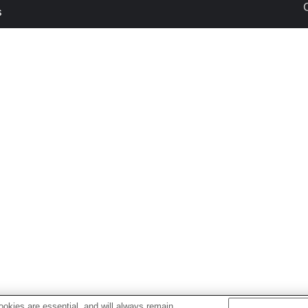
s
okies are essential, and will always remain