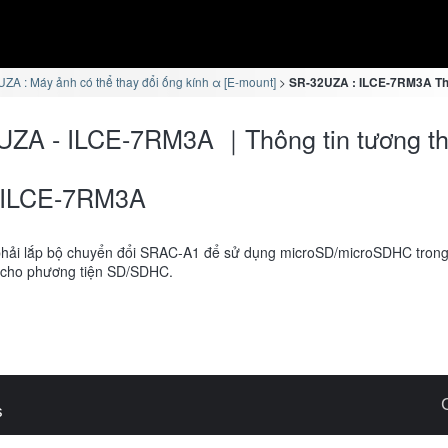
ZA : Máy ảnh có thể thay đổi ống kính α [E-mount]
SR-32UZA : ILCE-7RM3A Thô
UZA - ILCE-7RM3A ｜Thông tin tương th
ILCE-7RM3A
hải lắp bộ chuyển đổi SRAC-A1 để sử dụng microSD/microSDHC tron
 cho phương tiện SD/SDHC.
s