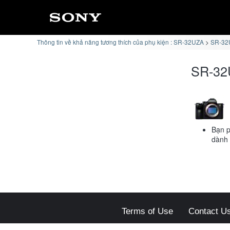
Thông tin về khả năng tương thích của phụ kiện : SR-32UZA
SR-32U
SR-32
Bạn p
dành
Terms of Use
Contact U