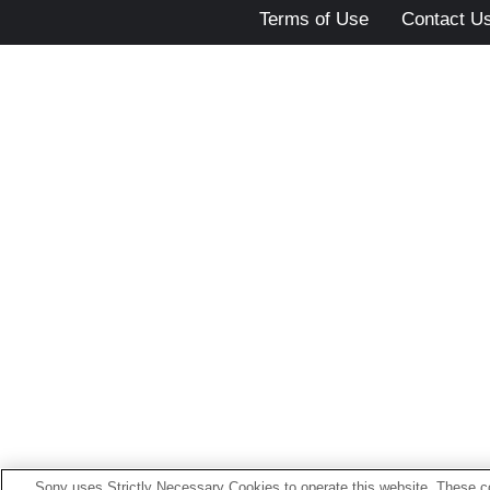
Terms of Use
Contact U
Sony uses Strictly Necessary Cookies to operate this website. These co