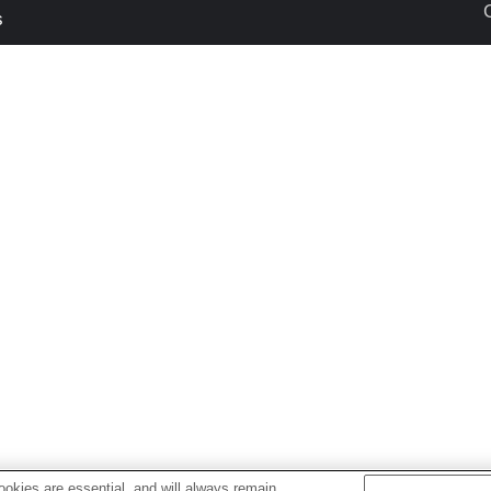
s
okies are essential, and will always remain