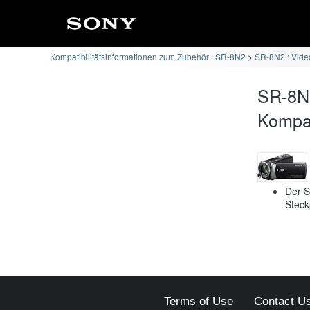
Kompatibilitätsinformationen zum Zubehör : SR-8N2
SR-8N2 : Vide
SR-8N
Kompati
Der S
Steck
Terms of Use
Contact U