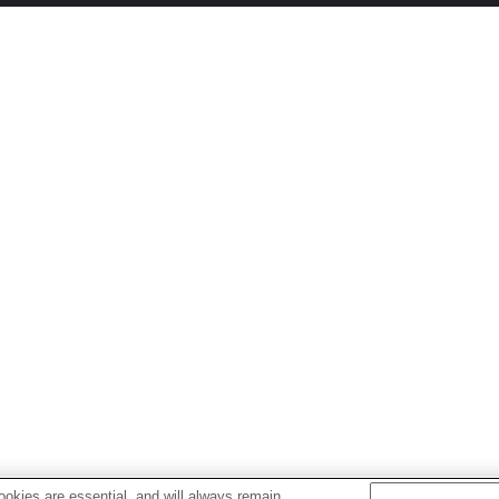
okies are essential, and will always remain