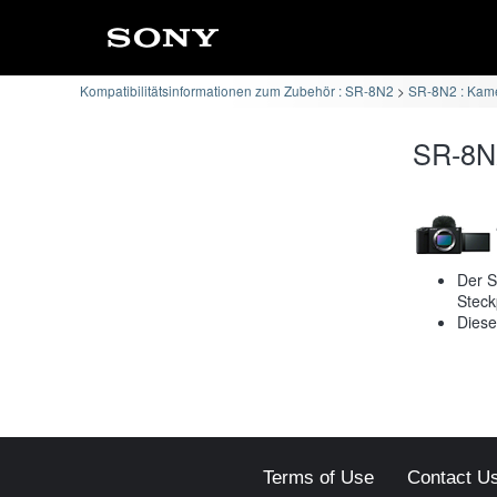
Kompatibilitätsinformationen zum Zubehör : SR-8N2
SR-8N2 : Kame
SR-8N2
Der S
Steck
Diese
Terms of Use
Contact U