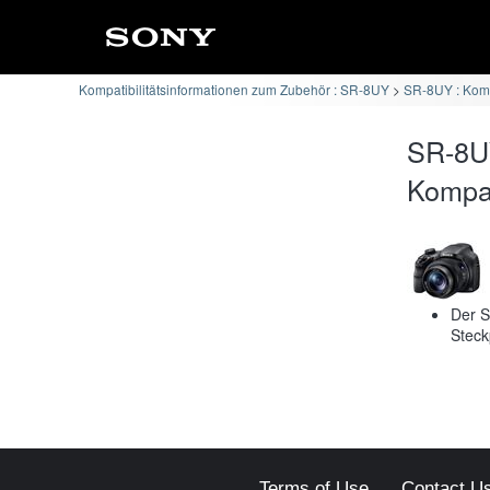
Kompatibilitätsinformationen zum Zubehör : SR-8UY
SR-8UY : Kom
SR-8U
Kompati
Der S
Steck
Terms of Use
Contact U