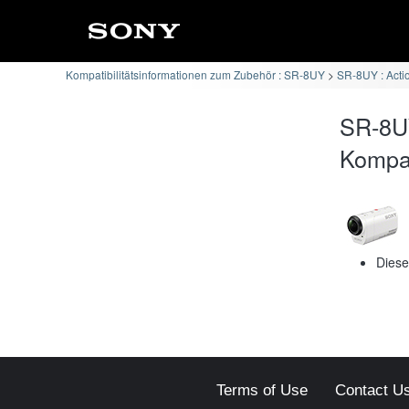
Kompatibilitätsinformationen zum Zubehör : SR-8UY
SR-8UY : Act
SR-8U
Kompati
Diese
Terms of Use
Contact U