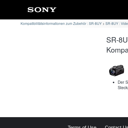
Kompatibilitätsinformationen zum Zubehör : SR-8UY
SR-8UY : Vide
SR-8U
Kompati
Der S
Steck
Terms of Use
Contact U