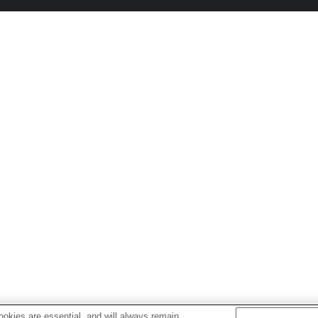
okies are essential, and will always remain