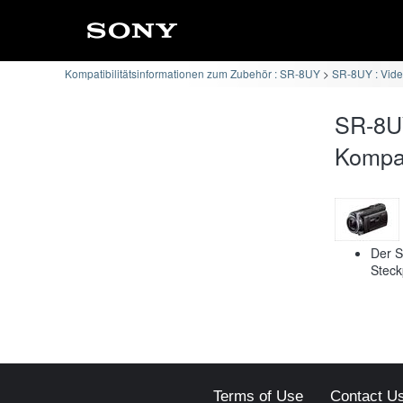
Kompatibilitätsinformationen zum Zubehör : SR-8UY
SR-8UY : Vide
SR-8U
Kompati
Der S
Steck
Terms of Use
Contact U