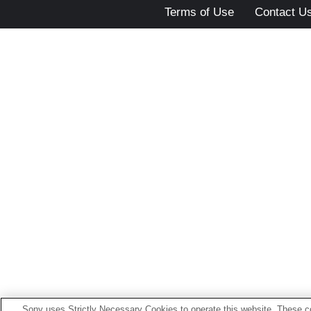
Terms of Use
Contact U
Sony uses Strictly Necessary Cookies to operate this website. These co