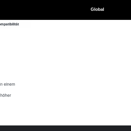
Global
patibilität
in einem
 höher