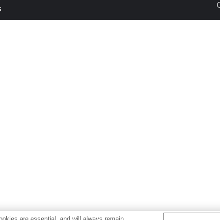
s
okies are essential, and will always remain