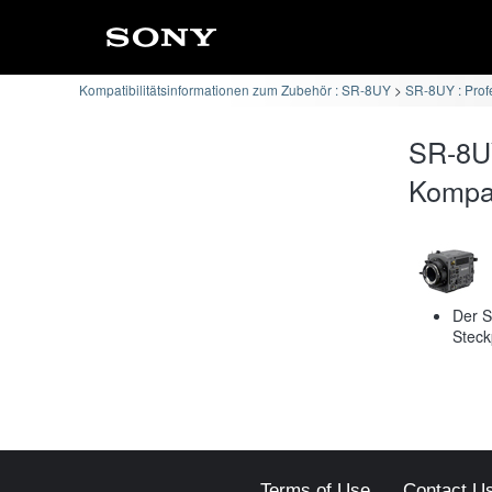
Kompatibilitätsinformationen zum Zubehör : SR-8UY
SR-8UY : Prof
SR-8U
Kompati
Der S
Steck
Terms of Use
Contact U