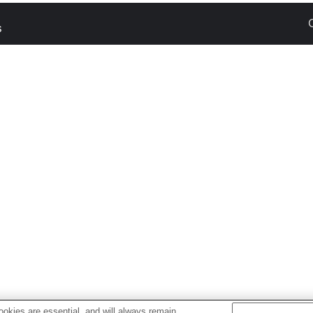
s
okies are essential, and will always remain