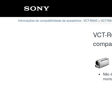
Informações de compatibilidade de acessórios : VCT-R640
VCT-R64
VCT-R
compat
Não é
monta