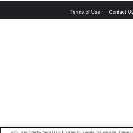
Terms of Use
Contact U
Sony uses Strictly Necessary Cookies to operate this website. These co