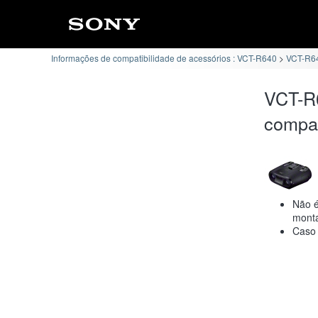
Informações de compatibilidade de acessórios : VCT-R640
VCT-R64
VCT-R
compat
Não é
monta
Caso 