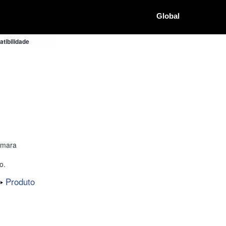
Global
tibilidade
âmara
o.
Produto