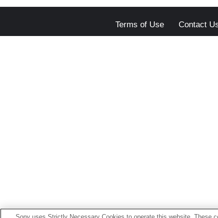
Terms of Use
Contact U
Sony uses Strictly Necessary Cookies to operate this website. These co