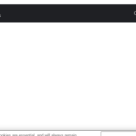
s
okies are essential, and will always remain