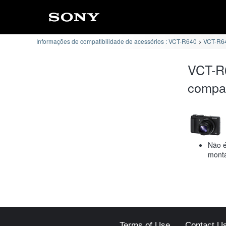
Informações de compatibilidade de acessórios : VCT-R640
VCT-R64
VCT-R
compat
Não é
monta
Terms of Use
Contact U