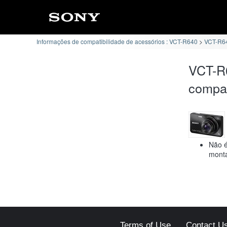
Informações de compatibilidade de acessórios : VCT-R640
VCT-R64
VCT-R
compat
Não é
monta
Terms of Use
Contact U