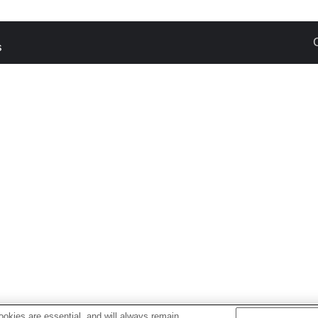
s
okies are essential, and will always remain