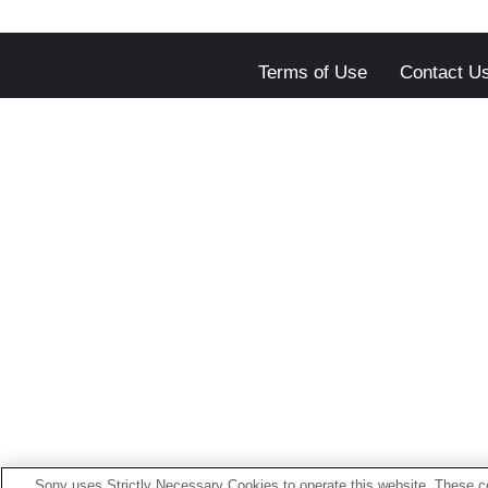
Terms of Use
Contact U
Sony uses Strictly Necessary Cookies to operate this website. These co