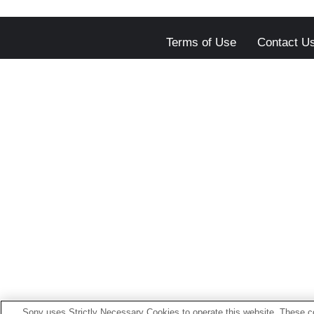
Terms of Use
Contact U
Sony uses Strictly Necessary Cookies to operate this website. These co