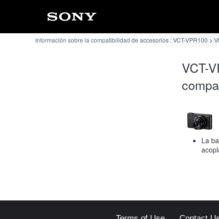
Información sobre la compatibilidad de accesorios : VCT-VPR100
V
VCT-V
compat
La ba
acopl
Terms of Use
Contact U