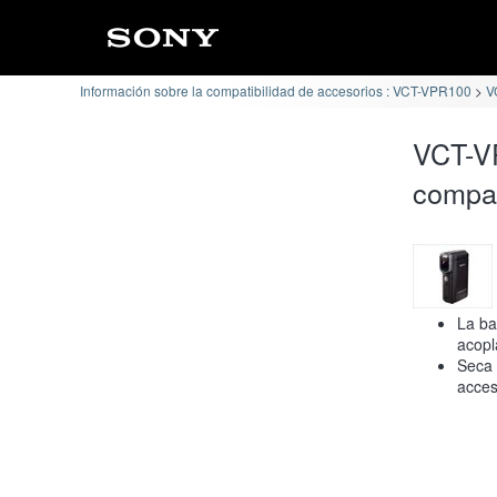
Información sobre la compatibilidad de accesorios : VCT-VPR100
V
VCT-V
compat
La ba
acopl
Seca 
acces