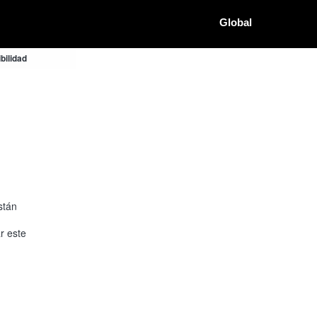
Global
ilidad
stán
r este