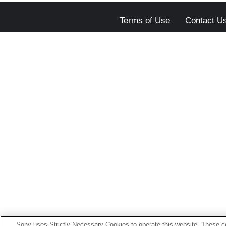
Terms of Use
Contact U
Sony uses Strictly Necessary Cookies to operate this website. These co