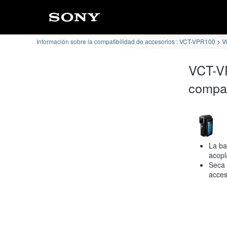
Información sobre la compatibilidad de accesorios : VCT-VPR100
V
VCT-V
compat
La ba
acopl
Seca 
acces