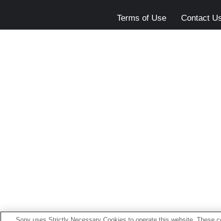
Terms of Use
Contact U
Sony uses Strictly Necessary Cookies to operate this website. These co