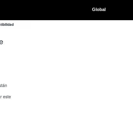
Global
ibilidad
e
stán
r este