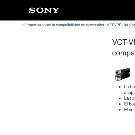
Información sobre la compatibilidad de accesorios : VCT-VPR100
V
VCT-V
compat
La ba
acopl
La fu
El bo
El se