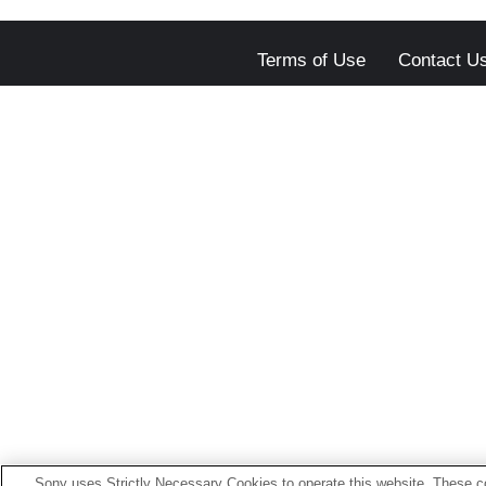
Terms of Use
Contact U
Sony uses Strictly Necessary Cookies to operate this website. These co