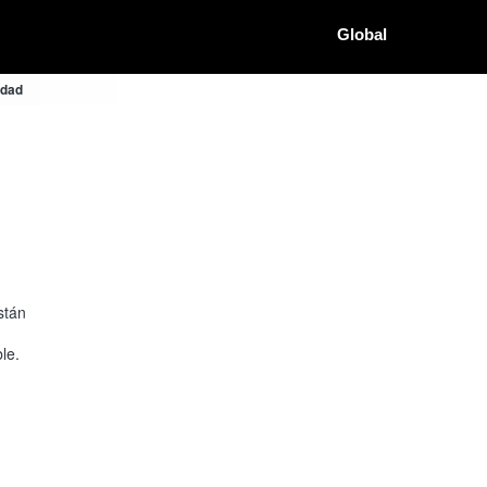
Global
idad
stán
le.